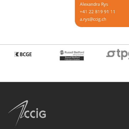
Alexandra Rys
+41 22 819 91 11
a.rys@ccig.ch