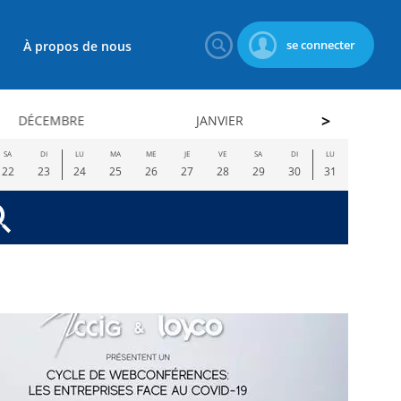
se connecter
À propos de nous
DÉCEMBRE
JANVIER
FÉVRI
SA
DI
LU
MA
ME
JE
VE
SA
DI
LU
22
23
24
25
26
27
28
29
30
31