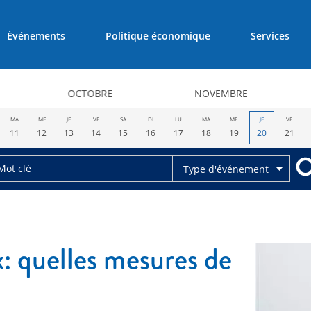
Événements
Politique économique
Services
OCTOBRE
NOVEMBRE
MA
ME
JE
VE
SA
DI
LU
MA
ME
JE
VE
11
12
13
14
15
16
17
18
19
20
21
Type d'événement
: quelles mesures de