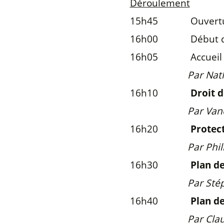
Déroulement
15h45 Ouverture d
16h00 Début de l’
16h05 Accueil
Par Nathalie Hard
16h10
Droit d
Par Vanessa Dég
16h20
Protec
Par Philipp Fis
16h30
Plan d
Par Stéphanie D
16h40
Plan d
Par Claude Devil