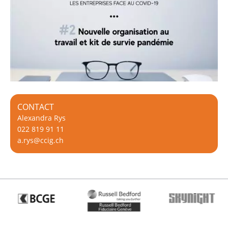
CONTACT
Alexandra Rys
022 819 91 11
a.rys@ccig.ch