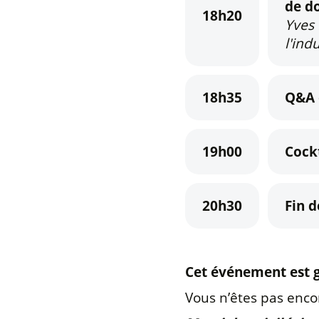
de d
18h20
Yves 
l'ind
18h35
Q&A 
19h00
Cockt
20h30
Fin d
Cet événement est gr
Vous n’êtes pas enco