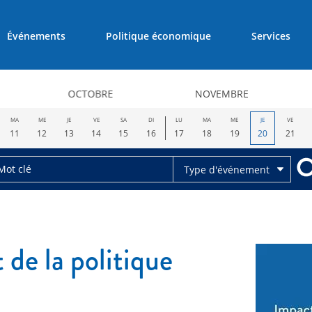
Événements
Politique économique
Services
OCTOBRE
NOVEMBRE
MA
ME
JE
VE
SA
DI
LU
MA
ME
JE
VE
11
12
13
14
15
16
17
18
19
20
21
Type d'événement
 de la politique