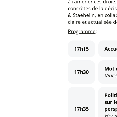
à ramener ces droits
concrètes de la déci
& Staehelin, en colla
claire et actualisée d
Programme
:
17h15
Accue
Mot 
17h30
Vince
Polit
sur l
17h35
pers
Hervé