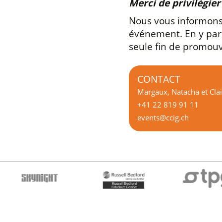
Merci de privilégie
Nous vous informons 
événement. En y parti
seule fin de promouvo
CONTACT
Margaux, Natacha et Clai
+41 22 819 91 11
events@ccig.ch