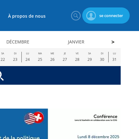
se connecter
À propos de nous
DÉCEMBRE
JANVIER
FÉVRI
SA
DI
LU
MA
ME
JE
VE
SA
DI
LU
22
23
24
25
26
27
28
29
30
31