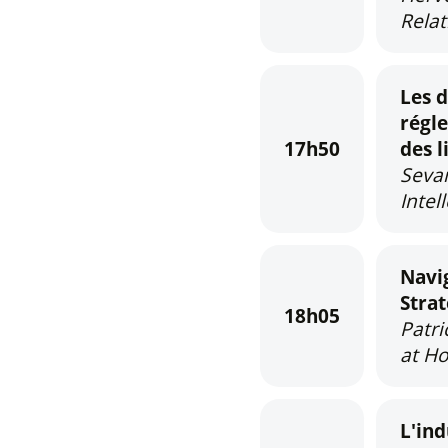
Relat
Les d
régle
17h50
des l
Sevan
Intel
Navig
Stra
18h05
Patri
at Ho
L'ind