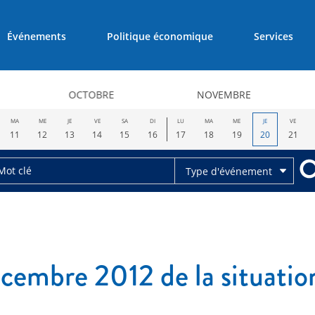
Événements
Politique économique
Services
OCTOBRE
NOVEMBRE
MA
ME
JE
VE
SA
DI
LU
MA
ME
JE
VE
11
12
13
14
15
16
17
18
19
20
21
Type d'événement
cembre 2012 de la situatio