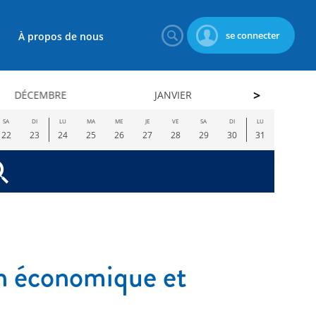
se connecter
À propos de nous
DÉCEMBRE
JANVIER
FÉVRI
SA
DI
LU
MA
ME
JE
VE
SA
DI
LU
22
23
24
25
26
27
28
29
30
31
n économique et