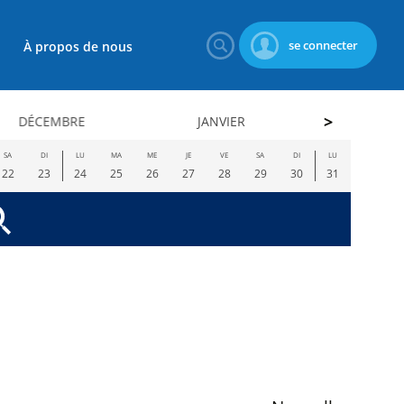
se connecter
À propos de nous
DÉCEMBRE
JANVIER
FÉVRI
SA
DI
LU
MA
ME
JE
VE
SA
DI
LU
22
23
24
25
26
27
28
29
30
31