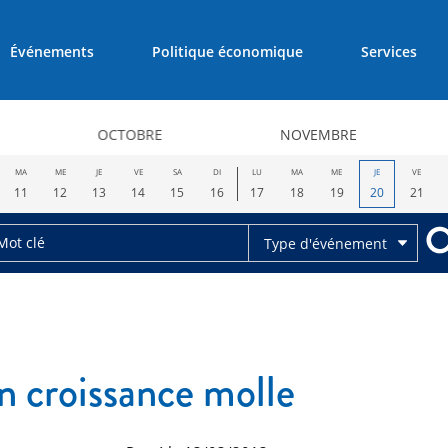
Événements
Politique économique
Services
OCTOBRE
NOVEMBRE
MA
ME
JE
VE
SA
DI
LU
MA
ME
JE
VE
11
12
13
14
15
16
17
18
19
20
21
Type d'événement
n croissance molle