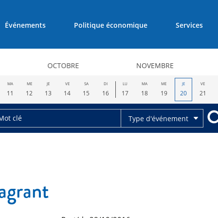
Événements
Politique économique
Services
OCTOBRE
NOVEMBRE
MA
ME
JE
VE
SA
DI
LU
MA
ME
JE
VE
11
12
13
14
15
16
17
18
19
20
21
Type d'événement
lagrant