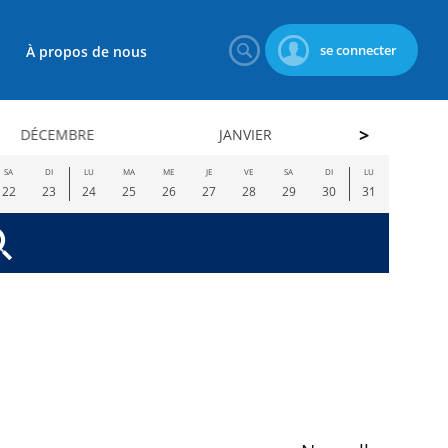
se connecter
À propos de nous
DÉCEMBRE
JANVIER
FÉVRI
SA
DI
LU
MA
ME
JE
VE
SA
DI
LU
22
23
24
25
26
27
28
29
30
31