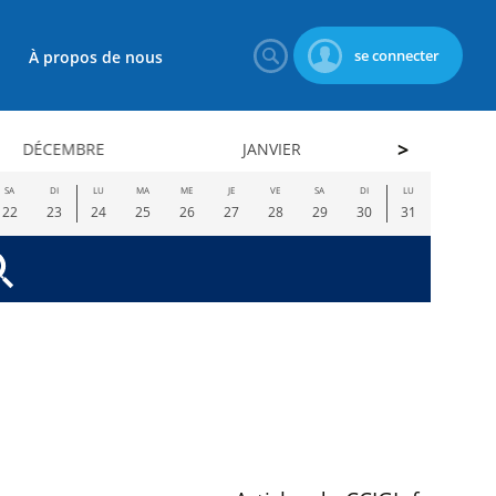
se connecter
À propos de nous
DÉCEMBRE
JANVIER
FÉVRI
SA
DI
LU
MA
ME
JE
VE
SA
DI
LU
22
23
24
25
26
27
28
29
30
31