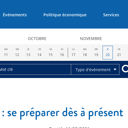
Événements
Politique économique
Services
OCTOBRE
NOVEMBRE
MA
ME
JE
VE
SA
DI
LU
MA
ME
JE
VE
11
12
13
14
15
16
17
18
19
20
21
Type d'événement
: se préparer dès à présent