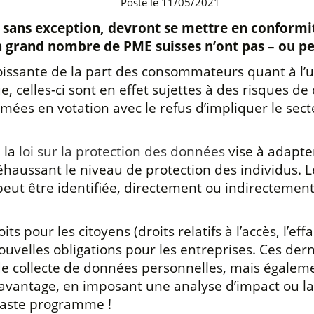
Posté le 11/05/2021
s, sans exception, devront se mettre en conformit
un grand nombre de PME suisses n’ont pas
–
ou p
oissante de la part des consommateurs quant à l’u
 celles-ci sont en effet sujettes à des risques de c
mées en votation avec le refus d’impliquer le secte
 la
loi sur la protection des données
vise à adapter
aussant le niveau de protection des individus. L
peut être identifiée, directement ou indirectement
s pour les citoyens (droits relatifs à l’accès, l’e
e nouvelles obligations pour les entreprises. Ces d
 collecte de données personnelles, mais également 
davantage, en imposant une analyse d’impact ou la 
Vaste programme !