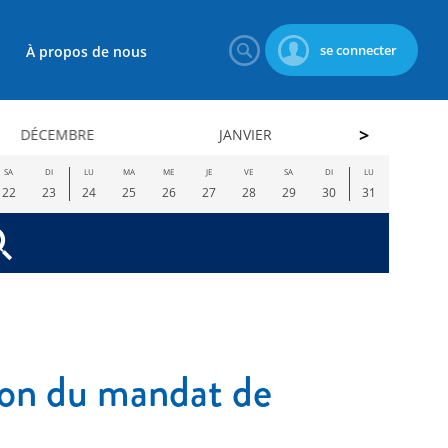
se connecter
À propos de nous
DÉCEMBRE
JANVIER
FÉVRI
SA
DI
LU
MA
ME
JE
VE
SA
DI
LU
22
23
24
25
26
27
28
29
30
31
ion du mandat de