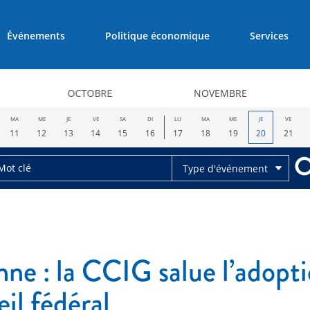
Événements
Politique économique
Services
OCTOBRE
NOVEMBRE
MA
ME
JE
VE
SA
DI
LU
MA
ME
JE
VE
11
12
13
14
15
16
17
18
19
20
21
Type d'événement
nne : la CCIG salue l’adopt
il fédéral