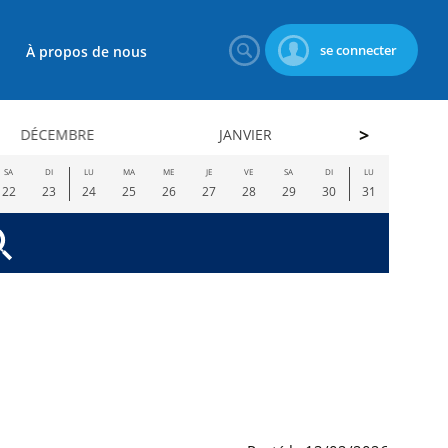
se connecter
À propos de nous
DÉCEMBRE
JANVIER
FÉVRI
SA
DI
LU
MA
ME
JE
VE
SA
DI
LU
22
23
24
25
26
27
28
29
30
31