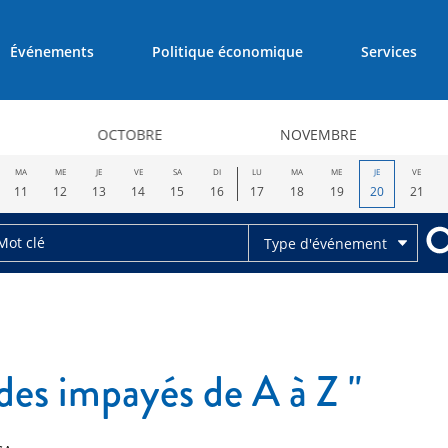
Événements
Politique économique
Services
OCTOBRE
NOVEMBRE
MA
ME
JE
VE
SA
DI
LU
MA
ME
JE
VE
11
12
13
14
15
16
17
18
19
20
21
Type d'événement
des impayés de A à Z "